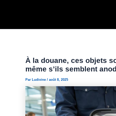
Aller
au
contenu
À la douane, ces objets s
même s’ils semblent ano
Par
Ludivine
/
août 8, 2025